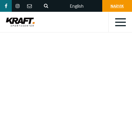
English
NARVIK
/
TROMSØ
/
ALTA