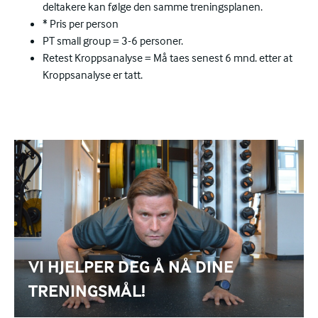
deltakere kan følge den samme treningsplanen.
* Pris per person
PT small group = 3-6 personer.
Retest Kroppsanalyse = Må taes senest 6 mnd. etter at
Kroppsanalyse er tatt.
VI HJELPER DEG Å NÅ DINE
TRENINGSMÅL!