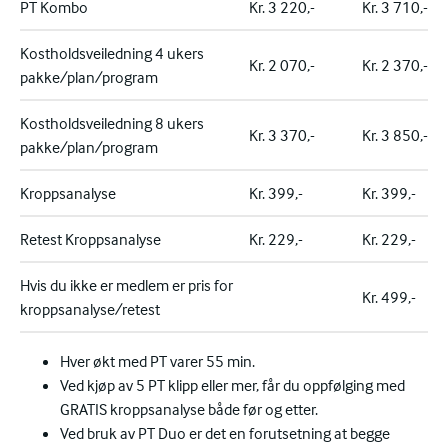
PT Kombo
Kr. 3 220,-
Kr. 3 710,-
Kostholdsveiledning 4 ukers
Kr. 2 070,-
Kr. 2 370,-
pakke/plan/program
Kostholdsveiledning 8 ukers
Kr. 3 370,-
Kr. 3 850,-
pakke/plan/program
Kroppsanalyse
Kr. 399,-
Kr. 399,-
Retest Kroppsanalyse
Kr. 229,-
Kr. 229,-
Hvis du ikke er medlem er pris for
Kr. 499,-
kroppsanalyse/retest
Hver økt med PT varer 55 min.
Ved kjøp av 5 PT klipp eller mer, får du oppfølging med
GRATIS kroppsanalyse både før og etter.
Ved bruk av PT Duo er det en forutsetning at begge