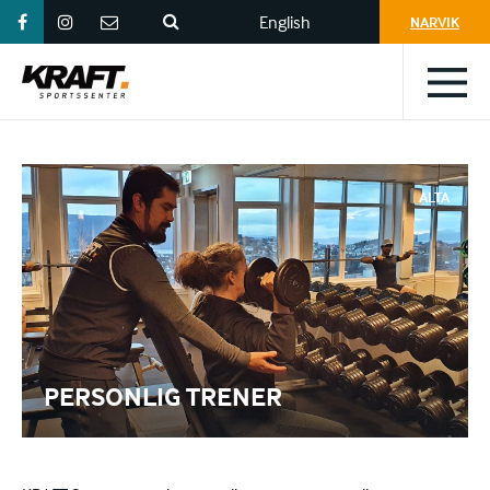
English
NARVIK
/
TROMSØ
/
ALTA
PERSONLIG TRENER